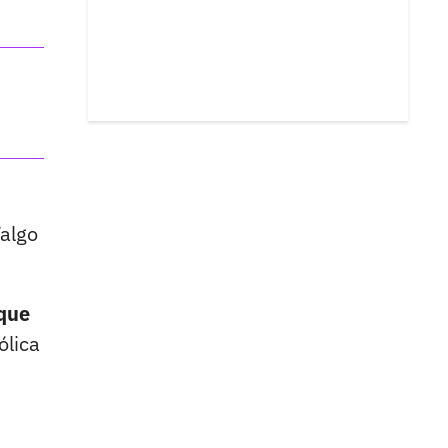
Valgo
 que
ólica