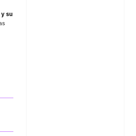
 y su
as