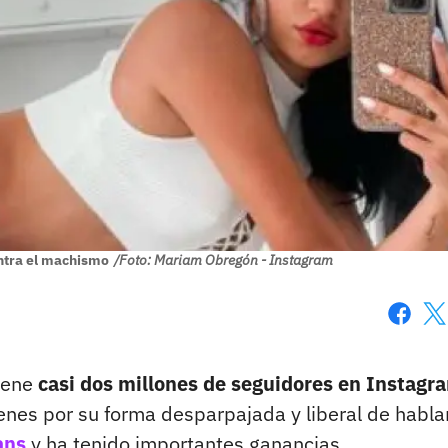
ntra el machismo
/Foto: Mariam Obregón - Instagram
Faceboo
X
iene
casi dos millones de seguidores en Instag
nes por su forma desparpajada y liberal de habla
ans
y ha tenido importantes ganancias.