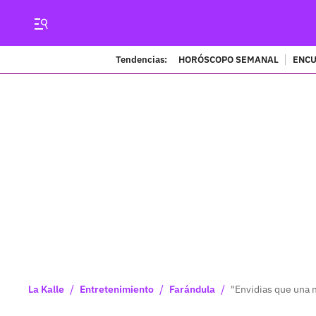
Tendencias:
HORÓSCOPO SEMANAL
ENCU
/
/
/
La Kalle
Entretenimiento
Farándula
"Envidias que una 