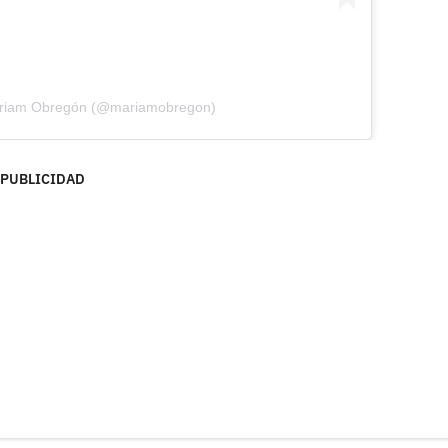
ariam Obregón (@mariamobregon)
PUBLICIDAD