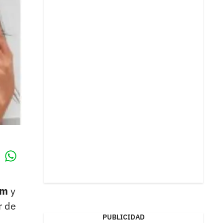
Whatsapp
k
ram
y
r de
PUBLICIDAD