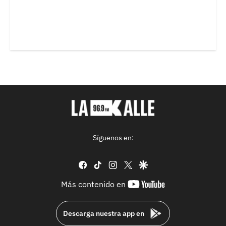
Síguenos en:
facebook
tiktok
instagram
twitter
google
youtube-
Más contenido en
footer
Descarga nuestra app en