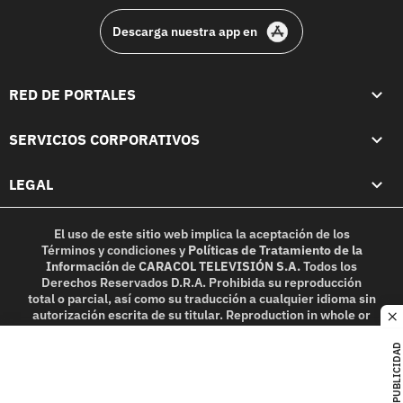
Descarga nuestra app en
RED DE PORTALES
SERVICIOS CORPORATIVOS
LEGAL
El uso de este sitio web implica la aceptación de los
Términos y condiciones
y
Políticas de Tratamiento de la
Información
de
CARACOL TELEVISIÓN S.A.
Todos los
Derechos Reservados D.R.A. Prohibida su reproducción
total o parcial, así como su traducción a cualquier idioma sin
autorización escrita de su titular. Reproduction in whole or
c
in part, or translation without written permission is
prohibited. All rights reserved 2025.
PUBLICIDAD
MIEMBRO DE: