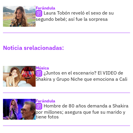
Farándula
Laura Tobón reveló el sexo de su
segundo bebé; así fue la sorpresa
Noticia srelacionadas:
Música
¿Juntos en el escenario? El VIDEO de
Shakira y Grupo Niche que emociona a Cali
Farándula
Hombre de 80 años demanda a Shakira
por millones; asegura que fue su marido y
tiene fotos