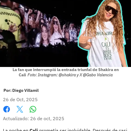
La fan que interrumpió la entrada triunfal de Shakira en
Cali
Foto: Instagram: @shakira y X @Gabo Valencia
Por:
Diego Villamil
26 de Oct, 2025
Whatsapp
Facebook
X
Actualizado: 26 de oct, 2025
La noche en
Cali
prometía ser inolvidable. Después de casi