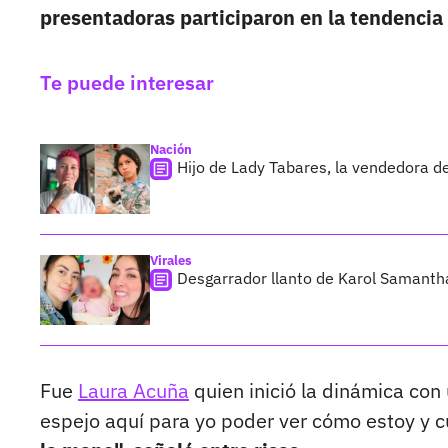
presentadoras participaron en la tendencia
Te puede interesar
Nación
Hijo de Lady Tabares, la vendedora d
Virales
Desgarrador llanto de Karol Samantha,
Fue
Laura Acuña
quien inició la dinámica con
espejo aquí para yo poder ver cómo estoy y 