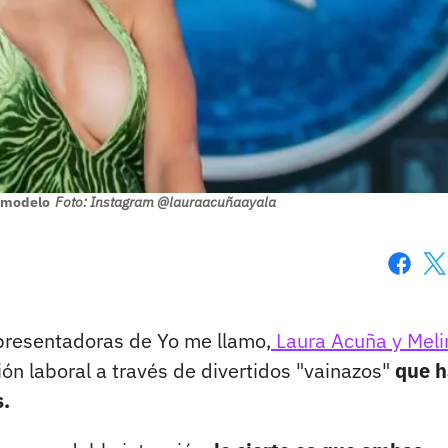
 modelo
Foto: Instagram @lauraacuñaayala
Faceboo
X
 presentadoras de Yo me llamo,
Laura Acuña y Meli
ón laboral a través de divertidos "vainazos"
que 
s.