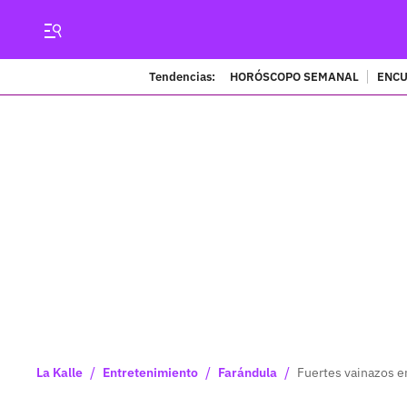
Tendencias:
HORÓSCOPO SEMANAL
ENCU
/
/
/
La Kalle
Entretenimiento
Farándula
Fuertes vainazos e