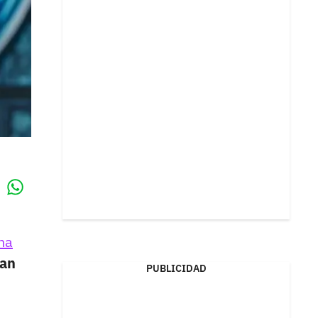
Whatsapp
k
na
han
PUBLICIDAD