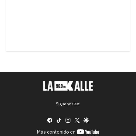
Síguenos en:
facebook
tiktok
instagram
twitter
google
youtube-
Más contenido en