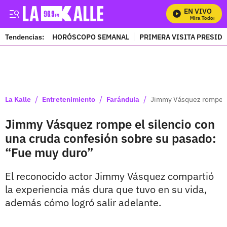
EN VIVO
Mira Todos Nues
Tendencias:
HORÓSCOPO SEMANAL
PRIMERA VISITA PRESID
PUBLICIDAD
/
/
/
La Kalle
Entretenimiento
Farándula
Jimmy Vásquez rompe el
Jimmy Vásquez rompe el silencio con
una cruda confesión sobre su pasado:
“Fue muy duro”
El reconocido actor Jimmy Vásquez compartió
la experiencia más dura que tuvo en su vida,
además cómo logró salir adelante.