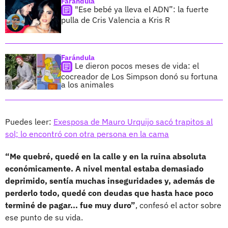
Farándula
"Ese bebé ya lleva el ADN”: la fuerte
pulla de Cris Valencia a Kris R
Farándula
Le dieron pocos meses de vida: el
cocreador de Los Simpson donó su fortuna
a los animales
Puedes leer:
Exesposa de Mauro Urquijo sacó trapitos al
sol; lo encontró con otra persona en la cama
“Me quebré, quedé en la calle y en la ruina absoluta
económicamente. A nivel mental estaba demasiado
deprimido, sentía muchas inseguridades y, además de
perderlo todo, quedé con deudas que hasta hace poco
terminé de pagar... fue muy duro”
, confesó el actor sobre
ese punto de su vida.