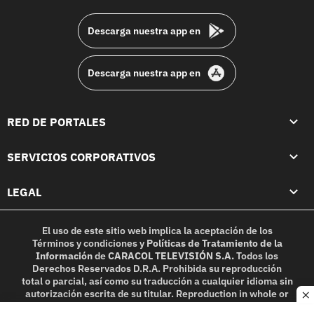
footer
Descarga nuestra app en
Descarga nuestra app en
RED DE PORTALES
SERVICIOS CORPORATIVOS
LEGAL
El uso de este sitio web implica la aceptación de los
Términos y condiciones
y
Políticas de Tratamiento de la
Información
de
CARACOL TELEVISIÓN S.A.
Todos los
Derechos Reservados D.R.A. Prohibida su reproducción
total o parcial, así como su traducción a cualquier idioma sin
autorización escrita de su titular. Reproduction in whole or
c
in part, or translation without written permission is