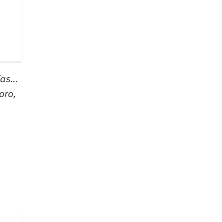
días…
oro,