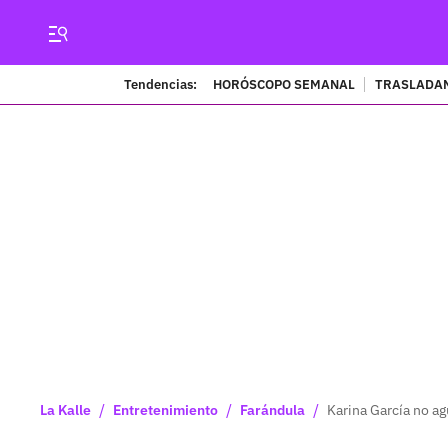
Tendencias:
HORÓSCOPO SEMANAL
TRASLADAN
/
/
/
La Kalle
Entretenimiento
Farándula
Karina García no ag