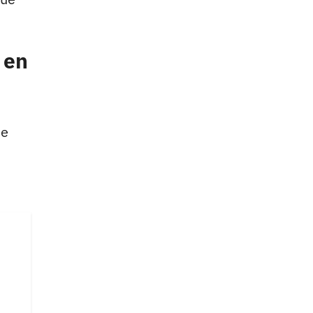
 en
de