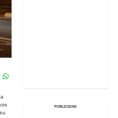
Whatsapp
k
ta
vos
PUBLICIDAD
 su