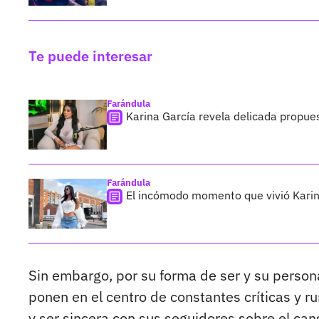
Te puede interesar
Farándula
Karina García revela delicada propues
Farándula
El incómodo momento que vivió Karina
Sin embargo, por su forma de ser y su persona
ponen en el centro de constantes críticas y 
y ser sincera con sus seguidores sobre el ca