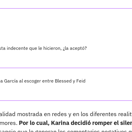
ta indecente que le hicieron, ¿la aceptó?
 García al escoger entre Blessed y Feid
lidad mostrada en redes y en los diferentes realit
rumores.
Por lo cual, Karina decidió romper el sile
nsancio que le generan los comentarios negativos 