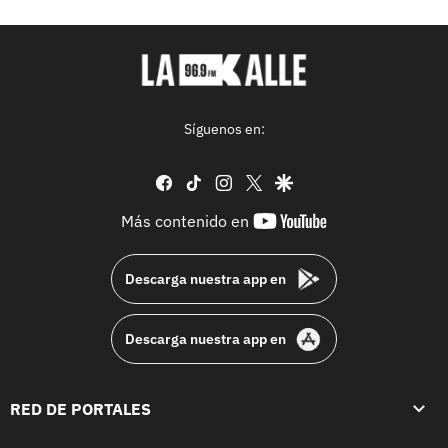
Síguenos en:
facebook
tiktok
instagram
twitter
google
youtube-
Más contenido en
footer
Descarga nuestra app en
Descarga nuestra app en
RED DE PORTALES