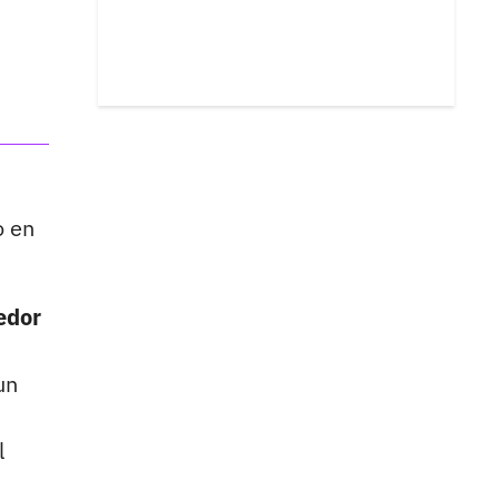
o en
edor
un
l