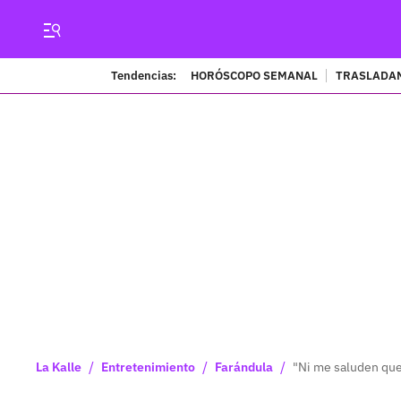
Tendencias:
HORÓSCOPO SEMANAL
TRASLADAN
/
/
/
La Kalle
Entretenimiento
Farándula
"Ni me saluden que 