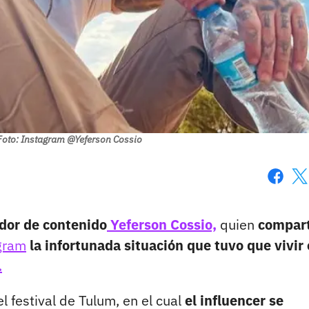
Foto: Instagram @Yeferson Cossio
Faceboo
X
ador de contenido
Yeferson Cossio,
quien
compart
gram
la infortunada situación que tuvo que vivir
.
l festival de Tulum, en el cual
el influencer se