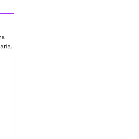
na
aría.