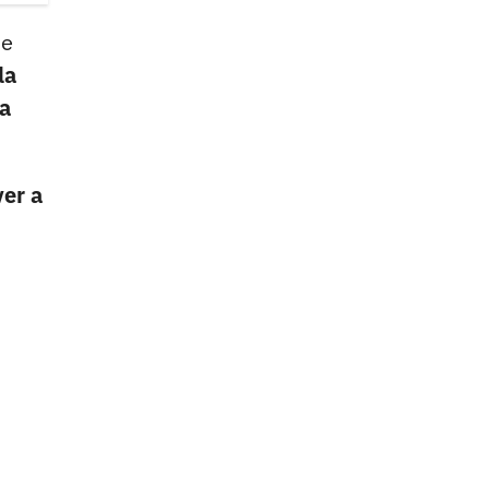
je
la
ca
ver a