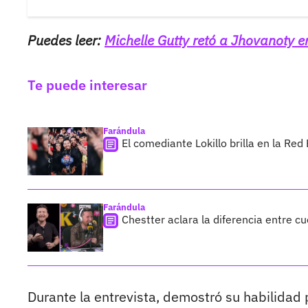
Puedes leer:
Michelle Gutty retó a Jhovanoty 
Te puede interesar
Farándula
El comediante Lokillo brilla en la Red
Farándula
Chestter aclara la diferencia entre c
Durante la entrevista, demostró su habilidad 