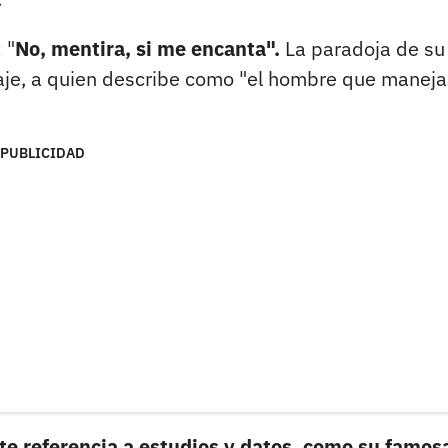
 "
No, mentira, si me encanta".
La paradoja de su
naje, a quien describe como "el hombre que maneja
PUBLICIDAD
te referencia a estudios y datos, como su famos