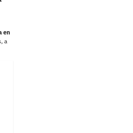
a en
, a