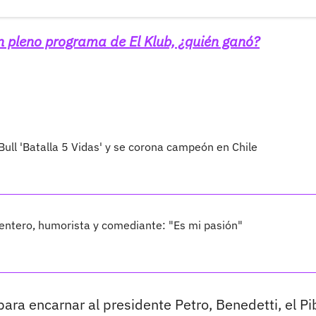
en pleno programa de El Klub, ¿quién ganó?
 Bull 'Batalla 5 Vidas' y se corona campeón en Chile
uentero, humorista y comediante: "Es mi pasión"
para encarnar al presidente Petro, Benedetti, el Pi