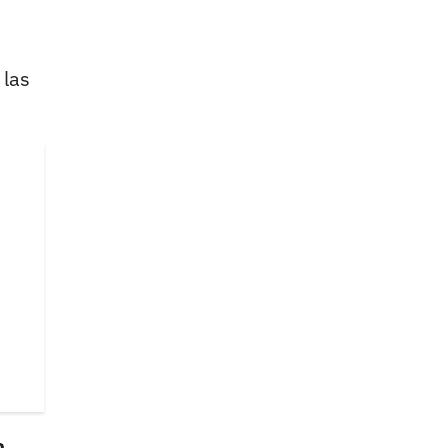
 las
a