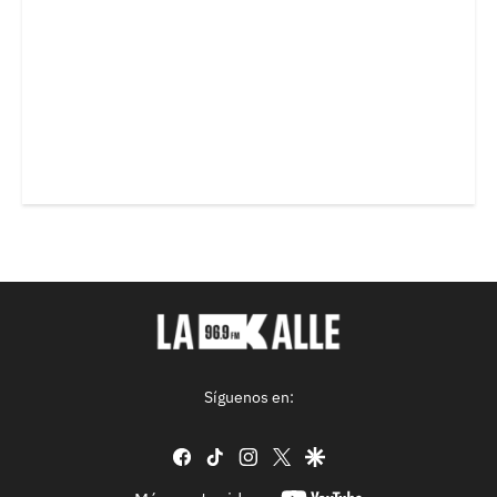
Síguenos en:
facebook
tiktok
instagram
twitter
google