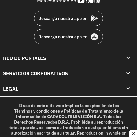
youtube-
Más contenido en
footer
Descarga nuestra app en
Descarga nuestra app en
RED DE PORTALES
SERVICIOS CORPORATIVOS
LEGAL
El uso de este sitio web implica la aceptación de los
Términos y condiciones
y
Políticas de Tratamiento de la
Información
de
CARACOL TELEVISIÓN S.A.
Todos los
Derechos Reservados D.R.A. Prohibida su reproducción
total o parcial, así como su traducción a cualquier idioma sin
autorización escrita de su titular. Reproduction in whole or
c