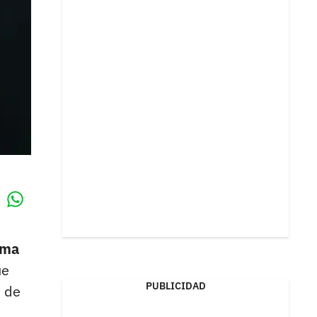
Whatsapp
k
ama
ue
PUBLICIDAD
s de