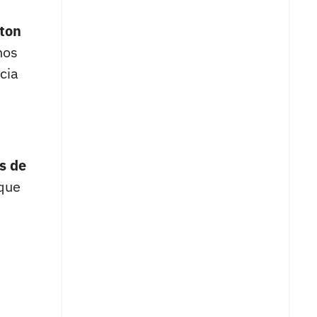
tton
nos
cia
s de
 que