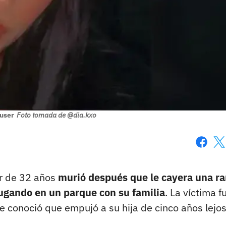
user
Foto tomada de @dia.kxo
Faceboo
X
er de 32 años
murió después que le cayera una r
jugando en un parque con su familia
. La víctima f
e conoció que empujó a su hija de cinco años lejo