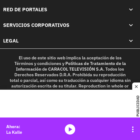
RED DE PORTALES
SERVICIOS CORPORATIVOS
LEGAL
El uso de este sitio web implica la aceptación de los
Términos y condiciones
y
Políticas de Tratamiento de la
Información
de
CARACOL TELEVISIÓN S.A.
Todos los
Derechos Reservados D.R.A. Prohibida su reproducción
total o parcial, así como su traducción a cualquier idioma sin
autorización escrita de su titular. Reproduction in whole or
c
in part, or translation without written permission is
prohibited. All rights reserved 2025.
PUBLICIDAD
MIEMBRO DE:
media-icon
La Kalle