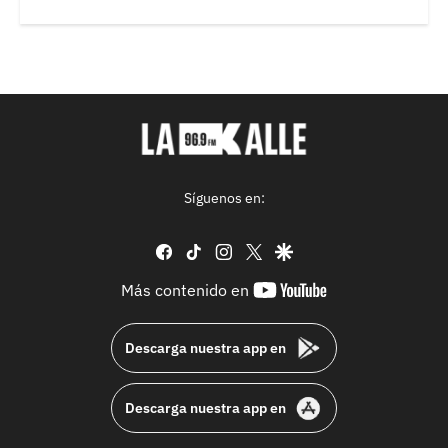
Síguenos en:
facebook
tiktok
instagram
twitter
google
youtube-
Más contenido en
footer
Descarga nuestra app en
Descarga nuestra app en