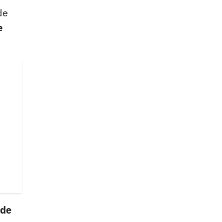
de
e
 de