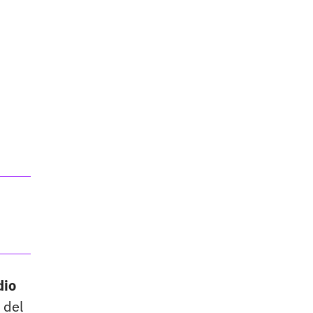
dio
 del