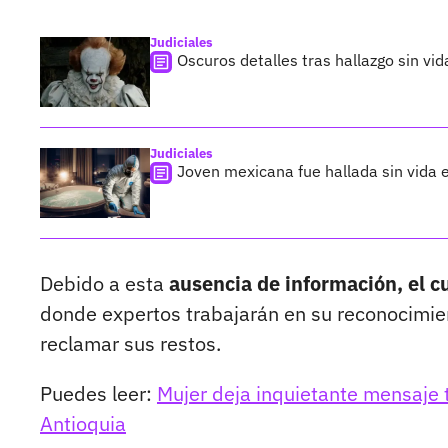
Judiciales
Oscuros detalles tras hallazgo sin vi
Judiciales
Joven mexicana fue hallada sin vida 
Debido a esta
ausencia de información, el c
donde expertos trabajarán en su reconocimien
reclamar sus restos.
Puedes leer:
Mujer deja inquietante mensaje 
Antioquia