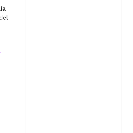
lía
del
l