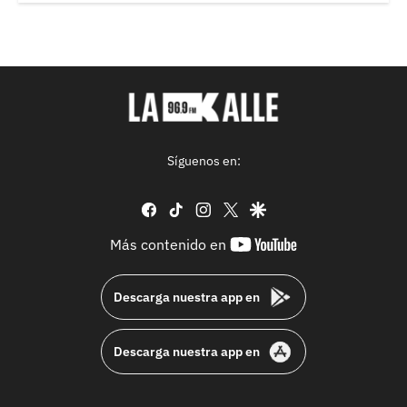
Síguenos en:
facebook
tiktok
instagram
twitter
google
youtube-
Más contenido en
footer
Descarga nuestra app en
Descarga nuestra app en