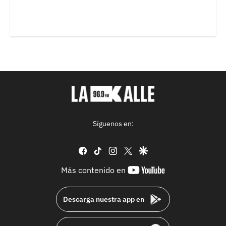
Síguenos en:
facebook
tiktok
instagram
twitter
google
youtube-
Más contenido en
footer
Descarga nuestra app en