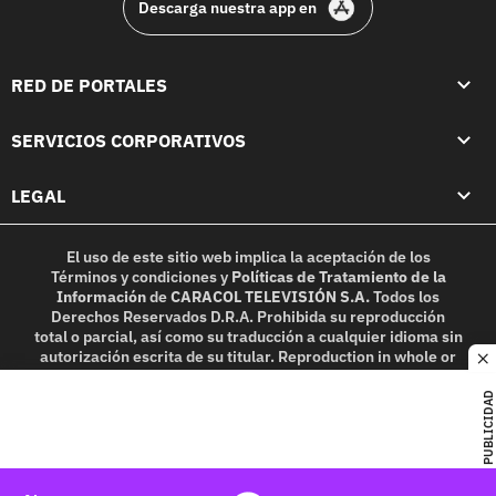
Descarga nuestra app en
RED DE PORTALES
SERVICIOS CORPORATIVOS
LEGAL
El uso de este sitio web implica la aceptación de los
Términos y condiciones
y
Políticas de Tratamiento de la
Información
de
CARACOL TELEVISIÓN S.A.
Todos los
Derechos Reservados D.R.A. Prohibida su reproducción
total o parcial, así como su traducción a cualquier idioma sin
autorización escrita de su titular. Reproduction in whole or
c
in part, or translation without written permission is
prohibited. All rights reserved 2025.
PUBLICIDAD
MIEMBRO DE: