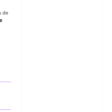
s de
e