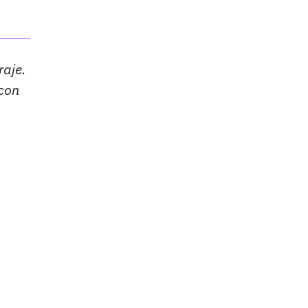
raje.
 con