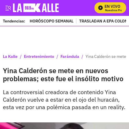
EN VIVO
Mira Todos Nuestros Programa
Tendencias:
HORÓSCOPO SEMANAL
TRASLADAN A EPA COLOM
PUBLICIDAD
/
/
/
La Kalle
Entretenimiento
Farándula
Yina Calderón se mete e
Yina Calderón se mete en nuevos
problemas; este fue el insólito motivo
La controversial creadora de contenido Yina
Calderón vuelve a estar en el ojo del huracán,
esta vez por una polémica pasada en un reality.