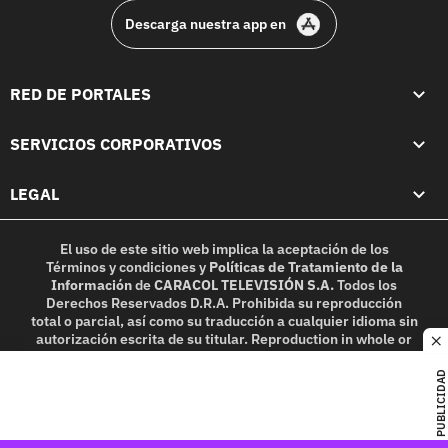
Descarga nuestra app en
RED DE PORTALES
SERVICIOS CORPORATIVOS
LEGAL
El uso de este sitio web implica la aceptación de los
Términos y condiciones
y
Políticas de Tratamiento de la
Información
de
CARACOL TELEVISIÓN S.A.
Todos los
Derechos Reservados D.R.A. Prohibida su reproducción
total o parcial, así como su traducción a cualquier idioma sin
autorización escrita de su titular. Reproduction in whole or
c
in part, or translation without written permission is
prohibited. All rights reserved 2025.
PUBLICIDAD
MIEMBRO DE: