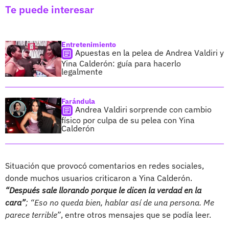
Te puede interesar
Entretenimiento
Apuestas en la pelea de Andrea Valdiri y
Yina Calderón: guía para hacerlo
legalmente
Farándula
Andrea Valdiri sorprende con cambio
físico por culpa de su pelea con Yina
Calderón
Situación que provocó comentarios en redes sociales,
donde muchos usuarios criticaron a Yina Calderón.
“Después sale llorando porque le dicen la verdad en la
cara”
; “Eso no queda bien, hablar así de una persona. Me
parece terrible”
, entre otros mensajes que se podía leer.