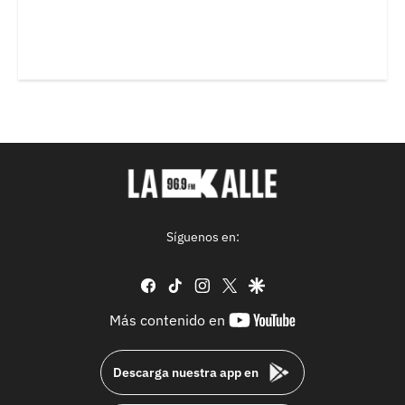
Síguenos en:
facebook
tiktok
instagram
twitter
google
youtube-
Más contenido en
footer
Descarga nuestra app en