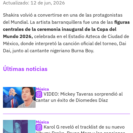
Actualizado: 12 de jun, 2026
Shakira volvió a convertirse en una de las protagonistas
del Mundial. La artista barranquillera fue una de las
figuras
centrales de la ceremonia inaugural de la Copa del
Mundo 2026,
celebrada en el Estadio Azteca de Ciudad de
México, donde interpretó la canción oficial del torneo, Dai
Dai, junto al cantante nigeriano Burna Boy.
Últimas noticias
Música
VIDEO: Mickey Taveras sorprendió al
cantar un éxito de Diomedes Díaz
Música
Karol G reveló el tracklist de su nuevo
álbum: Drake, Bruno Mars y las canciones