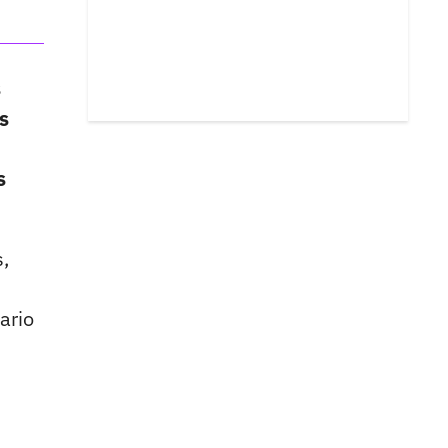
s
s
s
,
ario