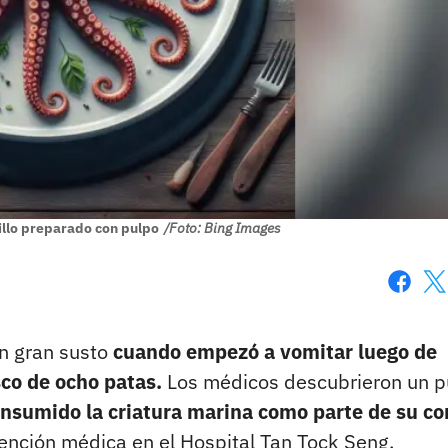
illo preparado con pulpo
/Foto: Bing Images
Faceboo
X
un gran susto
cuando empezó a vomitar luego de
usco de ocho patas.
Los médicos descubrieron un p
nsumido la criatura marina como parte de su c
ención médica en el Hospital Tan Tock Seng.