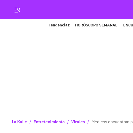
Tendencias:
HORÓSCOPO SEMANAL
ENCU
/
/
/
La Kalle
Entretenimiento
Virales
Médicos encuentran pu