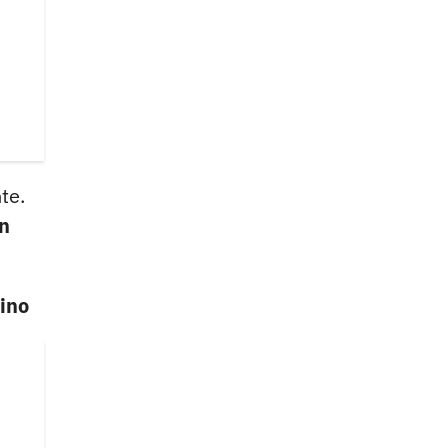
te.
n
sino