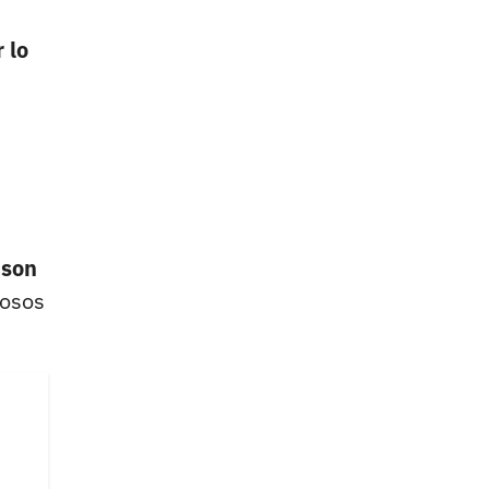
 lo
 son
rosos