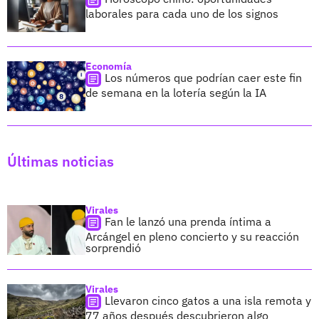
laborales para cada uno de los signos
Economía
Los números que podrían caer este fin
de semana en la lotería según la IA
Últimas noticias
Virales
Fan le lanzó una prenda íntima a
Arcángel en pleno concierto y su reacción
sorprendió
Virales
Llevaron cinco gatos a una isla remota y
77 años después descubrieron algo