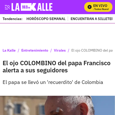
EN VIVO
Mira Todos Nuestros Pr
Tendencias:
HORÓSCOPO SEMANAL
ENCUENTRAN A SILLETER
PUBLICIDAD
/
/
/
La Kalle
Entretenimiento
Virales
El ojo COLOMBINO del papa
El ojo COLOMBINO del papa Francisco
alerta a sus seguidores
El papa se llevó un 'recuerdito' de Colombia