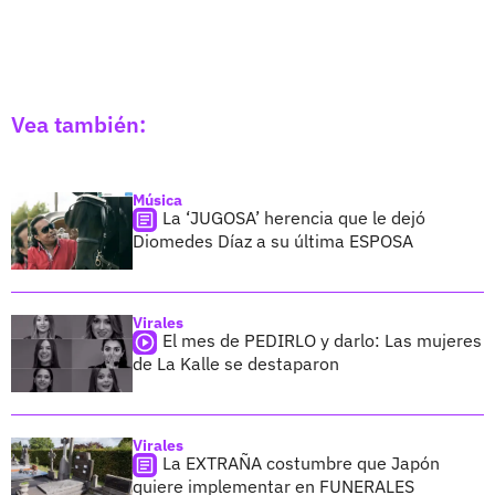
Vea también:
Música
La ‘JUGOSA’ herencia que le dejó
Diomedes Díaz a su última ESPOSA
Virales
El mes de PEDIRLO y darlo: Las mujeres
de La Kalle se destaparon
Virales
La EXTRAÑA costumbre que Japón
quiere implementar en FUNERALES