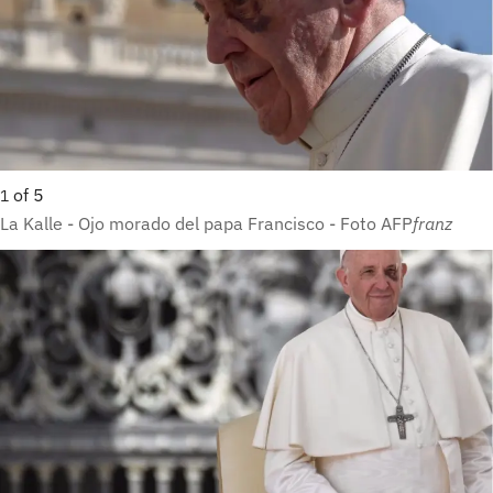
of
5
1
La Kalle - Ojo morado del papa Francisco - Foto AFP
franz