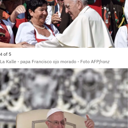
of
5
4
La Kalle - papa Francisco ojo morado - Foto AFP
franz