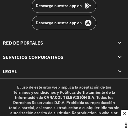
Descarga nuestra app en
Descarga nuestra app en
RED DE PORTALES
SERVICIOS CORPORATIVOS
LEGAL
El uso de este sitio web implica la aceptación de los
Términos y condiciones
y
Políticas de Tratamiento de la
Información
de
CARACOL TELEVISIÓN S.A.
Todos los
Derechos Reservados D.R.A. Prohibida su reproducción
total o parcial, así como su traducción a cualquier idioma sin
autorización escrita de su titular. Reproduction in whole or
c
in part, or translation without written permission is
prohibited. All rights reserved 2025.