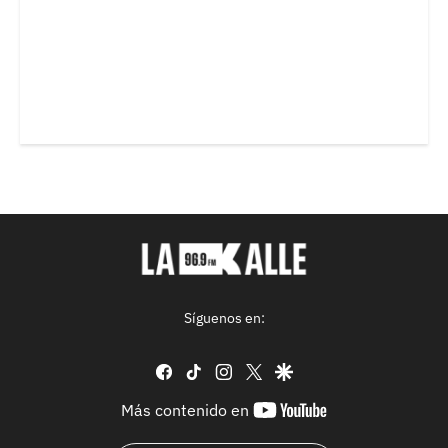
Síguenos en:
facebook
tiktok
instagram
twitter
google
youtube-
Más contenido en
footer