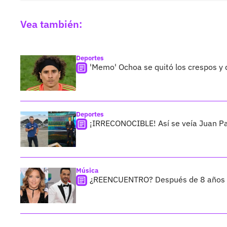
Vea también:
Deportes
'Memo' Ochoa se quitó los crespos 
Deportes
¡IRRECONOCIBLE! Así se veía Juan Pa
Música
¿REENCUENTRO? Después de 8 años Ad