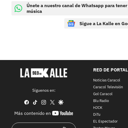
Únete a nuestro canal de Whatsapp para tener
música
Sigue a La Kalle en Go
RED DE PORTA
Noticias Caracol
Caracol Televisión
Síguenos en:
Gol Caracol
Blu Radio
facebook
tiktok
instagram
twitter
google
HJCK
youtube-
Más contenido en
DiTu
footer
EL Espectador