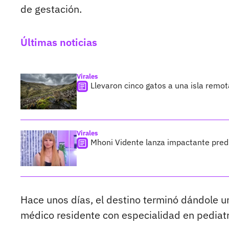
de gestación.
Últimas noticias
Virales
Llevaron cinco gatos a una isla remo
Virales
Mhoni Vidente lanza impactante predi
Hace unos días, el destino terminó dándole 
médico residente con especialidad en pediatrí