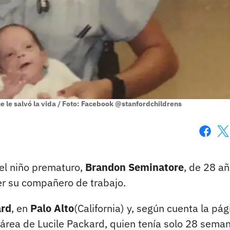
e le salvó la vida / Foto: Facebook @stanfordchildrens
Faceboo
X
el niño prematuro,
Brandon Seminatore
, de 28 añ
ser su compañero de trabajo.
ard
, en
Palo Alto
(California) y, según cuenta la pág
sárea de Lucile Packard, quien tenía solo 28 sema