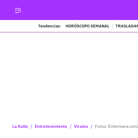
Tendencias:
HORÓSCOPO SEMANAL
TRASLADAN
/
/
/
La Kalle
Entretenimiento
Virales
Fotos: Enfermera cono