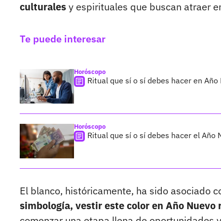
culturales
y espirituales que buscan atraer e
Te puede interesar
Horóscopo
Ritual que sí o sí debes hacer en Añ
Horóscopo
Ritual que sí o sí debes hacer el Añ
El blanco, históricamente, ha sido asociado co
simbología, vestir este color en Año Nuevo
comenzar una etapa llena de oportunidades y