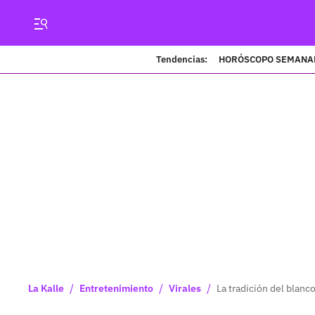
Tendencias:
HORÓSCOPO SEMANA
/
/
/
La Kalle
Entretenimiento
Virales
La tradición del blan