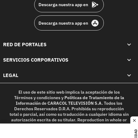
Descarga nuestra app en
Descarga nuestra app en
RED DE PORTALES
SERVICIOS CORPORATIVOS
LEGAL
El uso de este sitio web implica la aceptación de los
Términos y condiciones
y
Políticas de Tratamiento de la
Información
de
CARACOL TELEVISIÓN S.A.
Todos los
Derechos Reservados D.R.A. Prohibida su reproducción
total o parcial, así como su traducción a cualquier idioma sin
autorización escrita de su titular. Reproduction in whole or
c
in part, or translation without written permission is
prohibited. All rights reserved 2025.