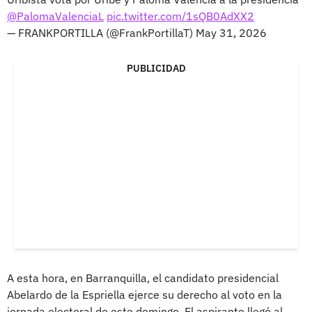
@PalomaValenciaL
pic.twitter.com/1sQB0AdXX2
— FRANKPORTILLA (@FrankPortillaT)
May 31, 2026
PUBLICIDAD
A esta hora, en Barranquilla, el candidato presidencial
Abelardo de la Espriella ejerce su derecho al voto en la
jornada electoral de este domingo. El aspirante llegó al