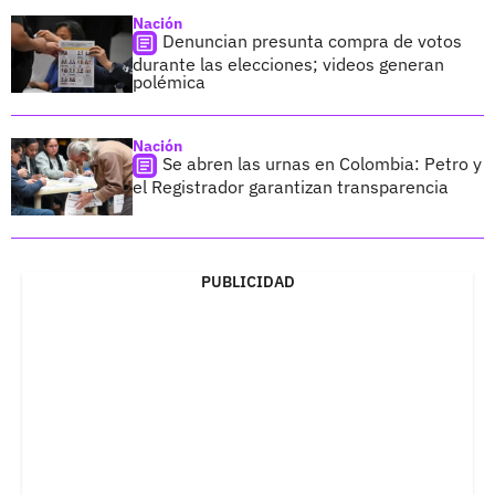
Nación
Denuncian presunta compra de votos
durante las elecciones; videos generan
polémica
Nación
Se abren las urnas en Colombia: Petro y
el Registrador garantizan transparencia
PUBLICIDAD