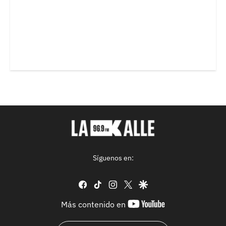
Síguenos en:
facebook
tiktok
instagram
twitter
google
youtube-
Más contenido en
footer