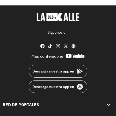
Síguenos en:
facebook
tiktok
instagram
twitter
google
youtube-
Más contenido en
footer
Descarga nuestra app en
Descarga nuestra app en
RED DE PORTALES