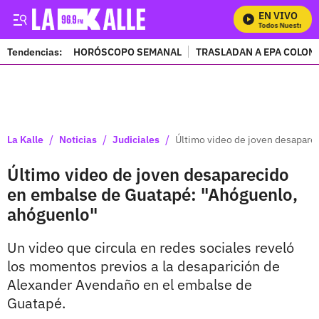
EN VIVO
Mira Todos Nuestros Pr
Tendencias:
HORÓSCOPO SEMANAL
TRASLADAN A EPA COLOM
PUBLICIDAD
/
/
/
La Kalle
Noticias
Judiciales
Último video de joven desapare
Último video de joven desaparecido
en embalse de Guatapé: "Ahóguenlo,
ahóguenlo"
Un video que circula en redes sociales reveló
los momentos previos a la desaparición de
Alexander Avendaño en el embalse de
Guatapé.