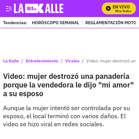
EN VIVO
Mira Todos Nuest
Tendencias:
HORÓSCOPO SEMANAL
REGLAMENTACIÓN MOTOS
PUBLICIDAD
/
/
/
La Kalle
Entretenimiento
Virales
Video: mujer destrozó una 
Video: mujer destrozó una panadería
porque la vendedora le dijo "mi amor"
a su esposo
Aunque la mujer intentó ser controlada por su
esposo, el local terminó con varios daños. El
video se hizo viral en redes sociales.