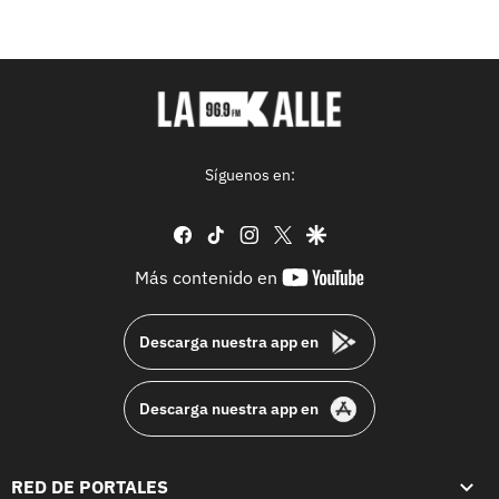
Síguenos en:
facebook
tiktok
instagram
twitter
google
youtube-
Más contenido en
footer
Descarga nuestra app en
Descarga nuestra app en
RED DE PORTALES