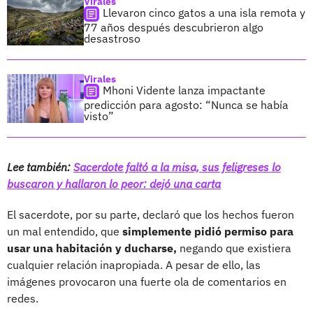
Virales
Llevaron cinco gatos a una isla remota y
77 años después descubrieron algo
desastroso
Virales
Mhoni Vidente lanza impactante
predicción para agosto: “Nunca se había
visto”
Lee también:
Sacerdote faltó a la misa, sus feligreses lo
buscaron y hallaron lo peor: dejó una carta
El sacerdote, por su parte, declaró que los hechos fueron
un mal entendido, que
simplemente pidió permiso para
usar una habitación y ducharse,
negando que existiera
cualquier relación inapropiada. A pesar de ello, las
imágenes provocaron una fuerte ola de comentarios en
redes.