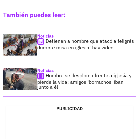
También puedes leer:
Noticias
Detienen a hombre que atacó a feligrés
durante misa en iglesia; hay video
Noticias
Hombre se desploma frente a iglesia y
pierde la vida; amigos 'borrachos' iban
junto a él
PUBLICIDAD