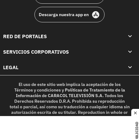
Descarga nuestra app en
RED DE PORTALES
SERVICIOS CORPORATIVOS
LEGAL
El uso de este sitio web implica la aceptación de los
Términos y condiciones
y
Políticas de Tratamiento de la
Información
de
CARACOL TELEVISIÓN S.A.
Todos los
Derechos Reservados D.R.A. Prohibida su reproducción
total o parcial, así como su traducción a cualquier idioma sin
autorización escrita de su titular. Reproduction in whole or
c
in part, or translation without written permission is
prohibited. All rights reserved 2025.
PUBLICIDAD
MIEMBRO DE: