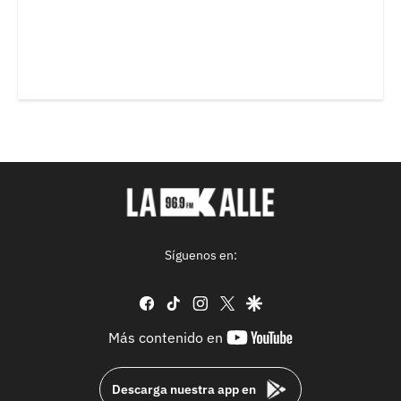
Síguenos en:
facebook
tiktok
instagram
twitter
google
youtube-
Más contenido en
footer
Descarga nuestra app en