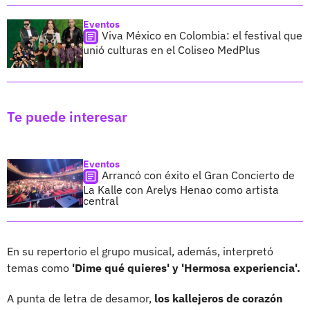
Eventos
Viva México en Colombia: el festival que
unió culturas en el Coliseo MedPlus
Te puede interesar
Eventos
Arrancó con éxito el Gran Concierto de
La Kalle con Arelys Henao como artista
central
En su repertorio el grupo musical, además, interpretó
temas como
'Dime qué quieres' y 'Hermosa experiencia'.
A punta de letra de desamor,
los kallejeros de corazón