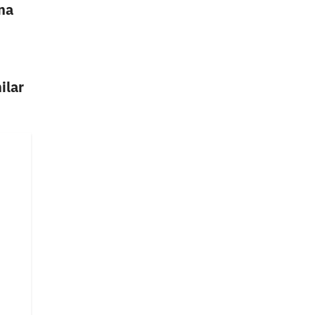
ina
ilar