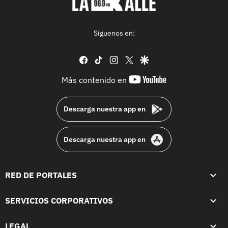
Síguenos en:
facebook
tiktok
instagram
twitter
google
youtube-
Más contenido en
footer
Descarga nuestra app en
Descarga nuestra app en
RED DE PORTALES
SERVICIOS CORPORATIVOS
LEGAL