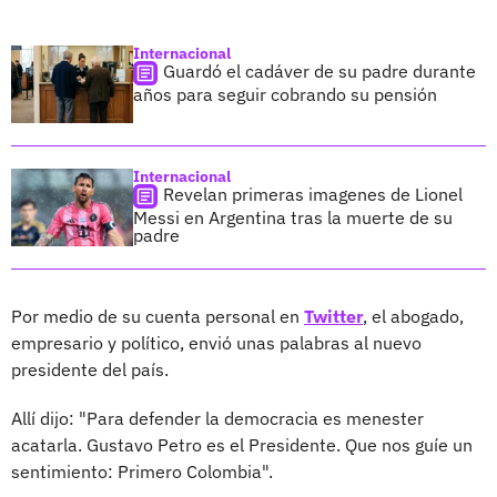
Internacional
Guardó el cadáver de su padre durante
años para seguir cobrando su pensión
Internacional
Revelan primeras imagenes de Lionel
Messi en Argentina tras la muerte de su
padre
Por medio de su cuenta personal en
Twitter
, el abogado,
empresario​ y político, envió unas palabras al nuevo
presidente del país.
Allí dijo: "Para defender la democracia es menester
acatarla. Gustavo Petro es el Presidente. Que nos guíe un
sentimiento: Primero Colombia".