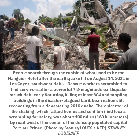
People search through the rubble of what used to be the
Manguier Hotel after the earthquake hit on August 14, 2021 in
Les Cayes, southwest Haiti. - Rescue workers scrambled to
find survivors after a powerful 7.2-magnitude earthquake
struck Haiti early Saturday, killing at least 304 and toppling
buildings in the disaster-plagued Caribbean nation still
recovering from a devastating 2010 quake. The epicenter of
the shaking, which rattled homes and sent terrified locals
scrambling for safety, was about 100 miles (160 kilometers)
by road west of the center of the densely populated capital
Port-au-Prince. (Photo by Stanley LOUIS / AFP)
STANLEY
LOUIS/AFP