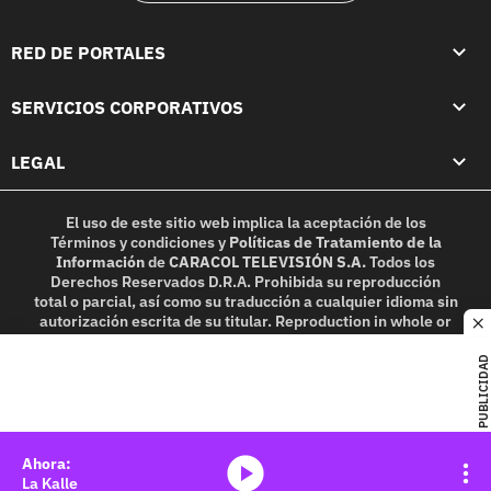
RED DE PORTALES
SERVICIOS CORPORATIVOS
LEGAL
El uso de este sitio web implica la aceptación de los
Términos y condiciones
y
Políticas de Tratamiento de la
Información
de
CARACOL TELEVISIÓN S.A.
Todos los
Derechos Reservados D.R.A. Prohibida su reproducción
total o parcial, así como su traducción a cualquier idioma sin
autorización escrita de su titular. Reproduction in whole or
c
in part, or translation without written permission is
prohibited. All rights reserved 2025.
PUBLICIDAD
MIEMBRO DE:
media-icon
La Kalle