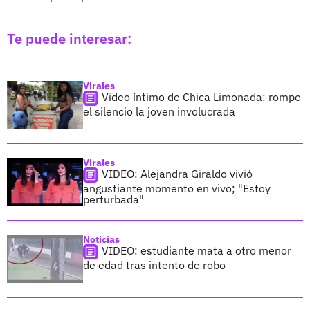
Te puede interesar:
Virales
Video íntimo de Chica Limonada: rompe
el silencio la joven involucrada
Virales
VIDEO: Alejandra Giraldo vivió
angustiante momento en vivo; "Estoy
perturbada"
Noticias
VIDEO: estudiante mata a otro menor
de edad tras intento de robo