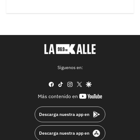
Síguenos en:
facebook
tiktok
instagram
twitter
google
youtube-
Más contenido en
footer
Descarga nuestra app en
Descarga nuestra app en