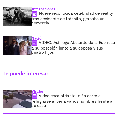
Internacional
Muere reconocida celebridad de reality
tras accidente de tránsito; grababa un
comercial
Nación
VIDEO: Así llegó Abelardo de la Espriella
a su posesión junto a su esposa y sus
cuatro hijos
Te puede interesar
Virales
Video escalofriante: niña corre a
refugiarse al ver a varios hombres frente a
su casa