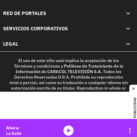
RED DE PORTALES
SERVICIOS CORPORATIVOS
LEGAL
El uso de este sitio web implica la aceptación de los
Términos y condiciones
y
Políticas de Tratamiento de la
Información
de
CARACOL TELEVISIÓN S.A.
Todos los
Derechos Reservados D.R.A. Prohibida su reproducción
total o parcial, así como su traducción a cualquier idioma sin
autorización escrita de su titular. Reproduction in whole or
c
in part, or translation without written permission is
prohibited. All rights reserved 2025.
PUBLICIDAD
MIEMBRO DE:
media-icon
La Kalle