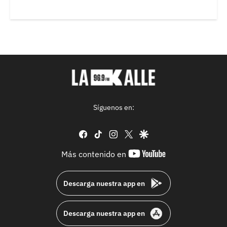
Síguenos en:
facebook
tiktok
instagram
twitter
google
youtube-
Más contenido en
footer
Descarga nuestra app en
Descarga nuestra app en