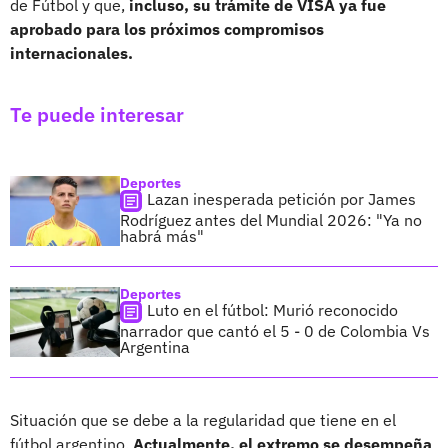
de Fútbol y que,
incluso, su trámite de VISA ya fue
aprobado para los próximos compromisos
internacionales.
Te puede interesar
Deportes
Lazan inesperada petición por James
Rodríguez antes del Mundial 2026: "Ya no
habrá más"
Deportes
Luto en el fútbol: Murió reconocido
narrador que cantó el 5 - 0 de Colombia Vs
Argentina
Situación que se debe a la regularidad que tiene en el
fútbol argentino.
Actualmente, el extremo se desempeña