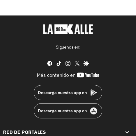
Síguenos en:
facebook
tiktok
instagram
twitter
google
youtube-
Más contenido en
footer
Descarga nuestra app en
Descarga nuestra app en
RED DE PORTALES