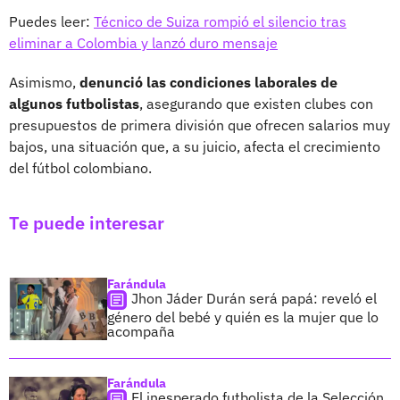
Puedes leer:
Técnico de Suiza rompió el silencio tras
eliminar a Colombia y lanzó duro mensaje
Asimismo,
denunció las condiciones laborales de
algunos futbolistas
, asegurando que existen clubes con
presupuestos de primera división que ofrecen salarios muy
bajos, una situación que, a su juicio, afecta el crecimiento
del fútbol colombiano.
Te puede interesar
Farándula
Jhon Jáder Durán será papá: reveló el
género del bebé y quién es la mujer que lo
acompaña
Farándula
El inesperado futbolista de la Selección