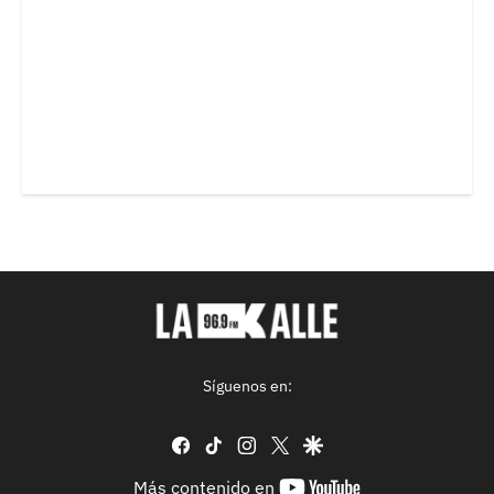
Síguenos en:
facebook
tiktok
instagram
twitter
google
youtube-
Más contenido en