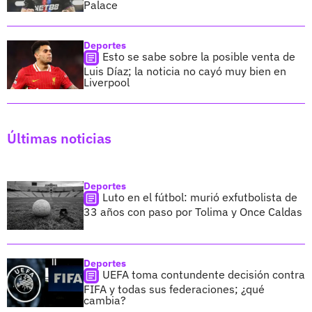
Palace
Deportes
Esto se sabe sobre la posible venta de
Luis Díaz; la noticia no cayó muy bien en
Liverpool
Últimas noticias
Deportes
Luto en el fútbol: murió exfutbolista de
33 años con paso por Tolima y Once Caldas
Deportes
UEFA toma contundente decisión contra
FIFA y todas sus federaciones; ¿qué
cambia?