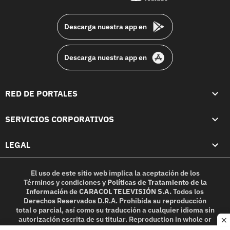
footer
Descarga nuestra app en
Descarga nuestra app en
RED DE PORTALES
SERVICIOS CORPORATIVOS
LEGAL
El uso de este sitio web implica la aceptación de los
Términos y condiciones
y
Políticas de Tratamiento de la
Información
de
CARACOL TELEVISIÓN S.A.
Todos los
Derechos Reservados D.R.A. Prohibida su reproducción
total o parcial, así como su traducción a cualquier idioma sin
autorización escrita de su titular. Reproduction in whole or
c
in part, or translation without written permission is