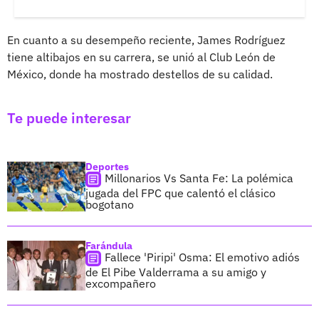
En cuanto a su desempeño reciente, James Rodríguez
tiene altibajos en su carrera, se unió al Club León de
México, donde ha mostrado destellos de su calidad.
Te puede interesar
Deportes
Millonarios Vs Santa Fe: La polémica
jugada del FPC que calentó el clásico
bogotano
Farándula
Fallece 'Piripi' Osma: El emotivo adiós
de El Pibe Valderrama a su amigo y
excompañero