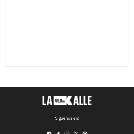
Síguenos en:
facebook
tiktok
instagram
twitter
google