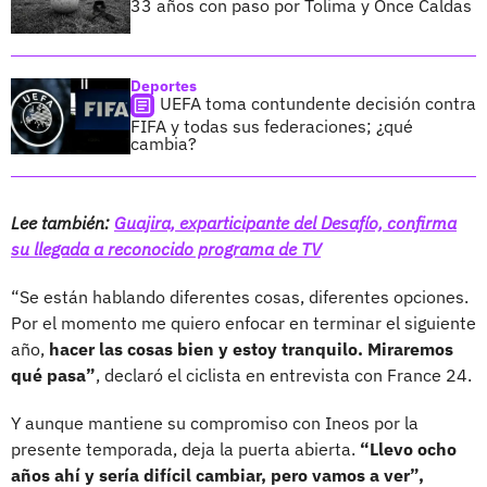
33 años con paso por Tolima y Once Caldas
Deportes
UEFA toma contundente decisión contra
FIFA y todas sus federaciones; ¿qué
cambia?
Lee también:
Guajira, exparticipante del Desafío, confirma
su llegada a reconocido programa de TV
“Se están hablando diferentes cosas, diferentes opciones.
Por el momento me quiero enfocar en terminar el siguiente
año,
hacer las cosas bien y estoy tranquilo. Miraremos
qué pasa”
, declaró el ciclista en entrevista con France 24.
Y aunque mantiene su compromiso con Ineos por la
presente temporada, deja la puerta abierta.
“Llevo ocho
años ahí y sería difícil cambiar, pero vamos a ver”,