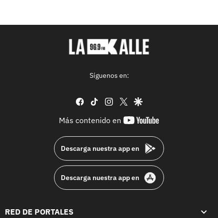
Síguenos en:
facebook
tiktok
instagram
twitter
google
youtube-
Más contenido en
footer
Descarga nuestra app en
Descarga nuestra app en
RED DE PORTALES