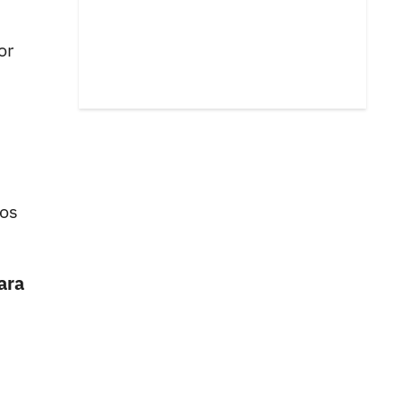
or
los
ara