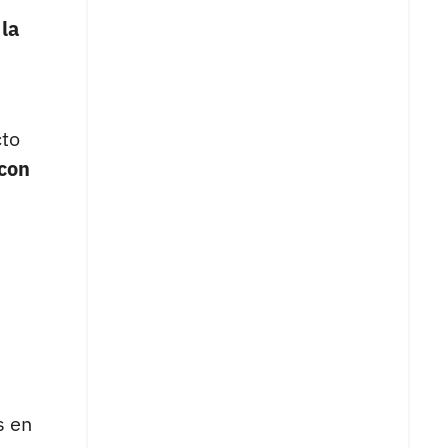
 la
cto
con
s en