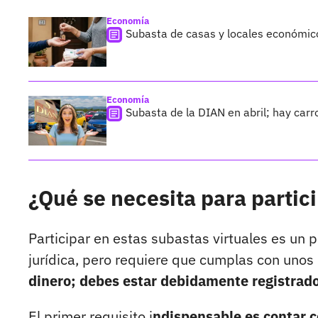
Economía
Subasta de casas y locales económic
Economía
Subasta de la DIAN en abril; hay car
¿Qué se necesita para partic
Participar en estas subastas virtuales es un 
jurídica, pero requiere que cumplas con unos
dinero; debes estar debidamente registrado
El primer requisito i
ndispensable es contar c