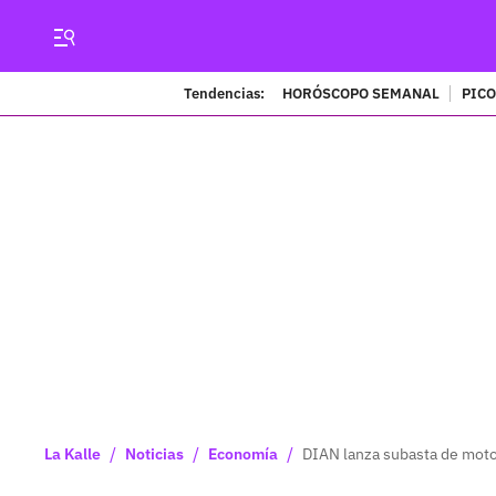
Tendencias:
HORÓSCOPO SEMANAL
PICO
/
/
/
La Kalle
Noticias
Economía
DIAN lanza subasta de motos