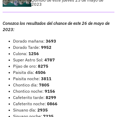
2023
Conozca los resultados del chance de este 26 de mayo de
2023:
Dorado mañana:
3693
Dorado Tarde:
9952
Culona:
1256
Super Astro Sol:
4787
Pijao de oro:
8275
Paisita día:
4506
Paisita noche:
3811
Chontico día:
7805
Chontico noche:
9156
Cafeterito tarde:
8299
Cafeterito noche:
0866
Sinuano día:
2935
Sinuano noche:
7235