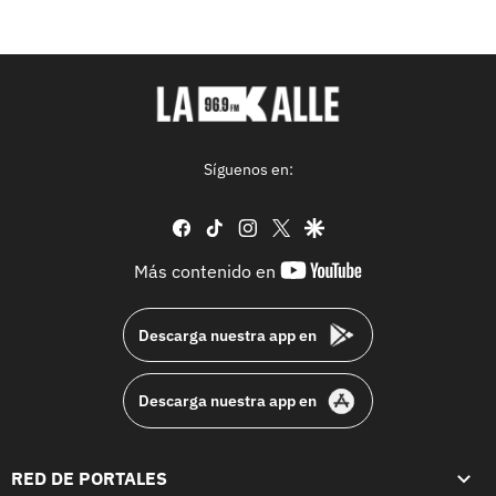
Síguenos en:
facebook
tiktok
instagram
twitter
google
youtube-
Más contenido en
footer
Descarga nuestra app en
Descarga nuestra app en
RED DE PORTALES