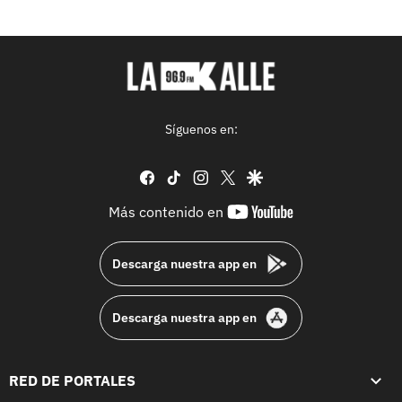
Síguenos en:
facebook
tiktok
instagram
twitter
google
youtube-
Más contenido en
footer
Descarga nuestra app en
Descarga nuestra app en
RED DE PORTALES