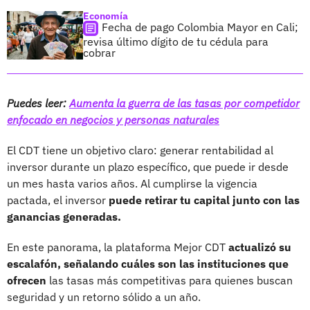
Economía
Fecha de pago Colombia Mayor en Cali;
revisa último dígito de tu cédula para
cobrar
Puedes leer:
Aumenta la guerra de las tasas por competidor
enfocado en negocios y personas naturales
El CDT tiene un objetivo claro: generar rentabilidad al
inversor durante un plazo específico, que puede ir desde
un mes hasta varios años. Al cumplirse la vigencia
pactada, el inversor
puede retirar tu capital junto con las
ganancias generadas.
En este panorama, la plataforma Mejor CDT
actualizó su
escalafón, señalando cuáles son las instituciones que
ofrecen
las tasas más competitivas para quienes buscan
seguridad y un retorno sólido a un año.