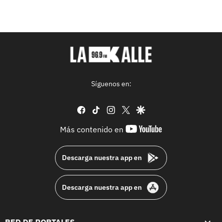
Síguenos en:
facebook
tiktok
instagram
twitter
google
youtube-
Más contenido en
footer
Descarga nuestra app en
Descarga nuestra app en