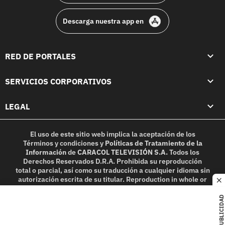
Descarga nuestra app en
RED DE PORTALES
SERVICIOS CORPORATIVOS
LEGAL
El uso de este sitio web implica la aceptación de los
Términos y condiciones
y
Políticas de Tratamiento de la
Información
de
CARACOL TELEVISIÓN S.A.
Todos los
Derechos Reservados D.R.A. Prohibida su reproducción
total o parcial, así como su traducción a cualquier idioma sin
autorización escrita de su titular. Reproduction in whole or
c
in part, or translation without written permission is
prohibited. All rights reserved 2025.
PUBLICIDAD
MIEMBRO DE: