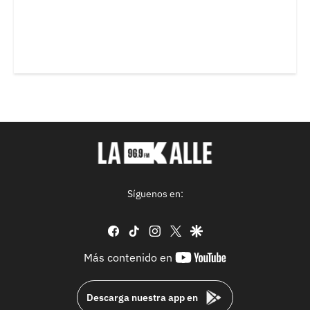
Síguenos en:
facebook
tiktok
instagram
twitter
google
youtube-
Más contenido en
footer
Descarga nuestra app en