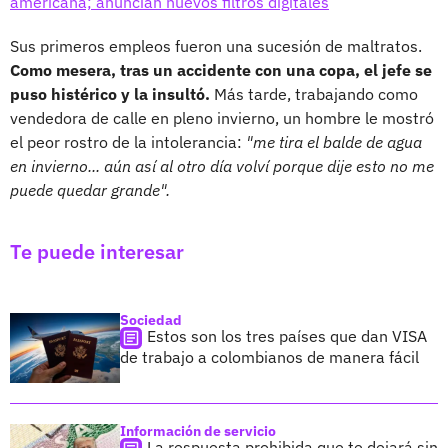
americana; anuncian nuevos filtros digitales
Sus primeros empleos fueron una sucesión de maltratos.
Como mesera, tras un accidente con una copa, el jefe se
puso histérico y la insultó.
Más tarde, trabajando como
vendedora de calle en pleno invierno, un hombre le mostró
el peor rostro de la intolerancia:
"me tira el balde de agua
en invierno... aún así al otro día volví porque dije esto no me
puede quedar grande".
Te puede interesar
Sociedad
Estos son los tres países que dan VISA
de trabajo a colombianos de manera fácil
Información de servicio
La respuesta prohibida que te dejará sin