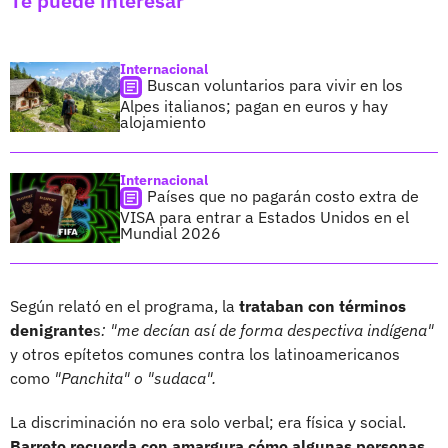
Te puede interesar
Internacional
Buscan voluntarios para vivir en los
Alpes italianos; pagan en euros y hay
alojamiento
Internacional
Países que no pagarán costo extra de
VISA para entrar a Estados Unidos en el
Mundial 2026
Según relató en el programa, la
trataban con términos
denigrante
s
: "me decían así de forma despectiva indígena"
y otros epítetos comunes contra los latinoamericanos
como
"Panchita" o "sudaca".
La discriminación no era solo verbal; era física y social.
Barreto recuerda con amargura cómo algunas personas