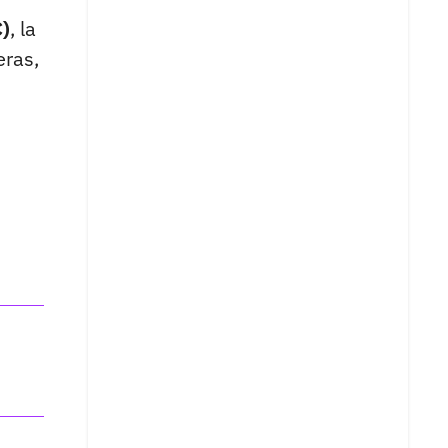
C)
, la
eras,