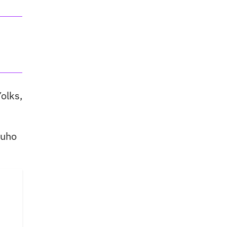
olks,
suho