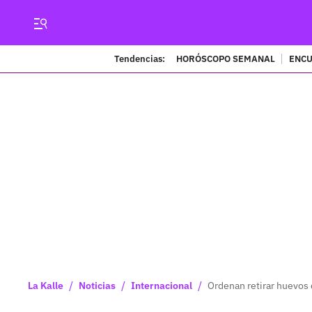
Tendencias:
HORÓSCOPO SEMANAL
ENCU
/
/
/
La Kalle
Noticias
Internacional
Ordenan retirar huevos