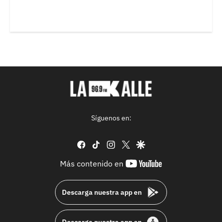
Síguenos en:
facebook
tiktok
instagram
twitter
google
youtube-
Más contenido en
footer
Descarga nuestra app en
Descarga nuestra app en