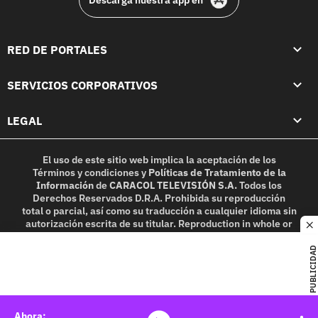
RED DE PORTALES
SERVICIOS CORPORATIVOS
LEGAL
El uso de este sitio web implica la aceptación de los
Términos y condiciones
y
Políticas de Tratamiento de la
Información
de
CARACOL TELEVISIÓN S.A.
Todos los
Derechos Reservados D.R.A. Prohibida su reproducción
total o parcial, así como su traducción a cualquier idioma sin
autorización escrita de su titular. Reproduction in whole or
c
in part, or translation without written permission is
prohibited. All rights reserved 2025.
PUBLICIDAD
MIEMBRO DE: