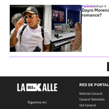
Farándula
Sept 4
Dayro Moreno 
romance?
RED DE PORTA
Noticias Caracol
Caracol Televisión
Síguenos en:
Gol Caracol