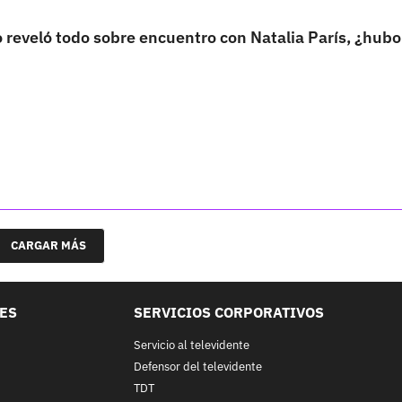
reveló todo sobre encuentro con Natalia París, ¿hubo
CARGAR MÁS
LES
SERVICIOS CORPORATIVOS
Servicio al televidente
Defensor del televidente
TDT