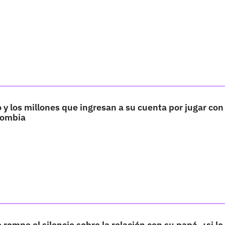
y los millones que ingresan a su cuenta por jugar con 
lombia
rompe el silencio sobre la relación con su papá, ¿si lo