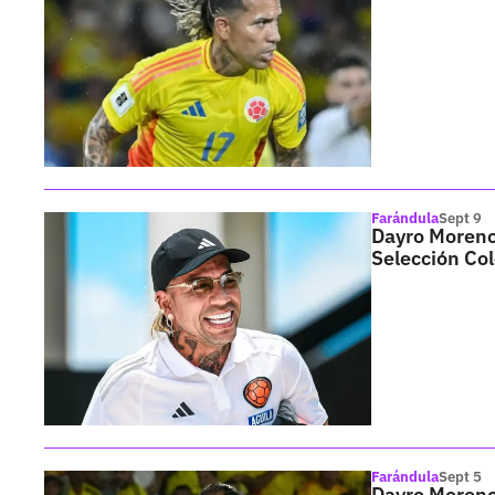
Farándula
Sept 9
Dayro Moreno 
Selección Co
Farándula
Sept 5
Dayro Moreno 