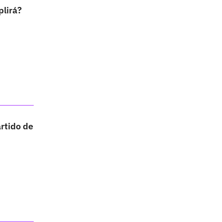
plirá?
artido de