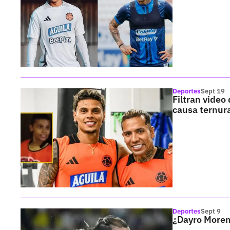
Deportes
Sept 19
Filtran video
causa ternur
Deportes
Sept 9
¿Dayro Moreno