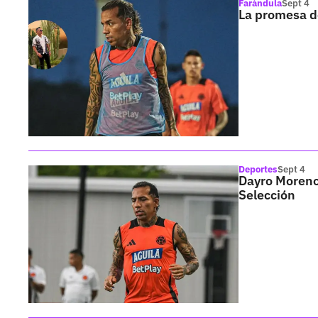
Farándula
Sept 4
La promesa d
Deportes
Sept 4
Dayro Moreno 
Selección