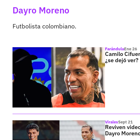
Dayro Moreno
Futbolista colombiano.
Farándula
Ene 26
Camilo Cifuen
¿se dejó ver?
Virales
Sept 21
Reviven video
Dayro Moren