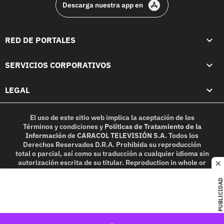
Descarga nuestra app en
RED DE PORTALES
SERVICIOS CORPORATIVOS
LEGAL
El uso de este sitio web implica la aceptación de los
Términos y condiciones
y
Políticas de Tratamiento de la
Información
de
CARACOL TELEVISIÓN S.A.
Todos los
Derechos Reservados D.R.A. Prohibida su reproducción
total o parcial, así como su traducción a cualquier idioma sin
autorización escrita de su titular. Reproduction in whole or
c
in part, or translation without written permission is
prohibited. All rights reserved 2025.
PUBLICIDAD
MIEMBRO DE: