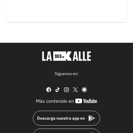
Síguenos en:
facebook
tiktok
instagram
twitter
google
youtube-
Más contenido en
footer
Descarga nuestra app en