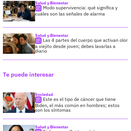
Salud y Bienestar
Modo supervivencia: qué significa y
cuáles son las señales de alarma
Salud y Bienestar
Las 4 partes del cuerpo que activan olor
a viejito desde joven; debes lavarlas a
diario
Te puede interesar
Sociedad
Este es el tipo de cáncer que tiene
Biden, el más común en hombres; estos
son los síntomas
Salud y Bienestar