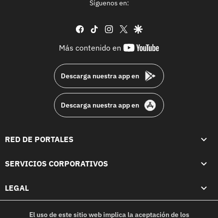
Síguenos en:
facebook
tiktok
instagram
twitter
google
youtube-
Más contenido en
footer
Descarga nuestra app en
Descarga nuestra app en
RED DE PORTALES
SERVICIOS CORPORATIVOS
LEGAL
El uso de este sitio web implica la aceptación de los